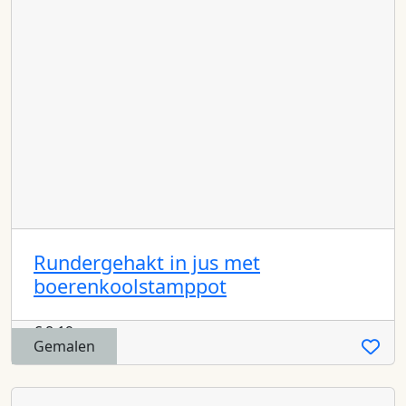
Rundergehakt in jus met
boerenkoolstamppot
€
8,19
Gemalen