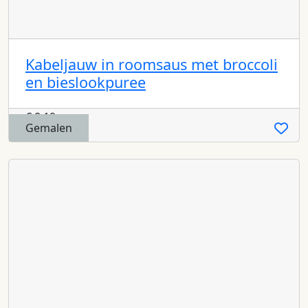
Kabeljauw in roomsaus met broccoli
en bieslookpuree
€
8,19
Gemalen