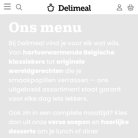
Ons menu
Bij Delimeal vind je voor elk wat wils.
Van
hartverwarmende Belgische
klassiekers
tot
originele
wereldgerechten
die je
smaakpapillen verrassen — ons
uitgebreid assortiment staat garant
voor elke dag iets lekkers.
Ook zin in een complete maaltijd? Kies
dan uit onze
verse soepen
en
heerlijke
desserts
om je lunch of diner