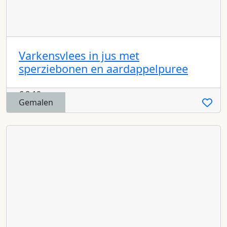
Varkensvlees in jus met
sperziebonen en aardappelpuree
€
8,19
Gemalen