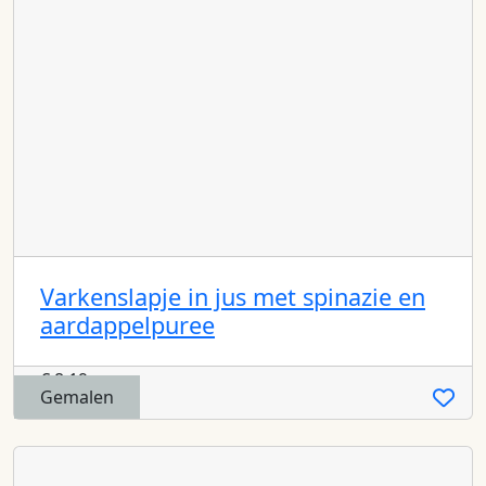
Varkenslapje in jus met spinazie en
aardappelpuree
€
8,19
Gemalen