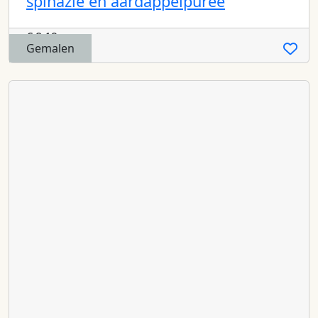
spinazie en aardappelpuree
€
8,19
Gemalen