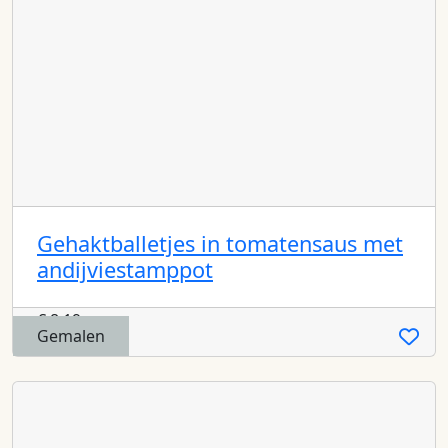
Gehaktballetjes in tomatensaus met
andijviestamppot
€
8,19
Gemalen