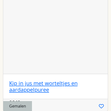
Kip in jus met worteltjes en
aardappelpuree
€
8,19
Gemalen