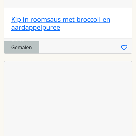
Kip in roomsaus met broccoli en
aardappelpuree
€
8,19
Gemalen